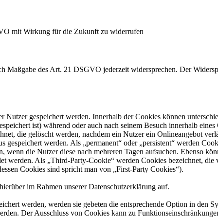
GVO mit Wirkung für die Zukunft zu widerrufen
nach Maßgabe des Art. 21 DSGVO jederzeit widersprechen. Der Widersp
er Nutzer gespeichert werden. Innerhalb der Cookies können unterschi
peichert ist) während oder auch nach seinem Besuch innerhalb eines 
net, die gelöscht werden, nachdem ein Nutzer ein Onlineangebot verlä
tus gespeichert werden. Als „permanent“ oder „persistent“ werden Coo
en, wenn die Nutzer diese nach mehreren Tagen aufsuchen. Ebenso könn
 werden. Als „Third-Party-Cookie“ werden Cookies bezeichnet, die v
dessen Cookies sind spricht man von „First-Party Cookies“).
hierüber im Rahmen unserer Datenschutzerklärung auf.
eichert werden, werden sie gebeten die entsprechende Option in den Sy
erden. Der Ausschluss von Cookies kann zu Funktionseinschränkungen