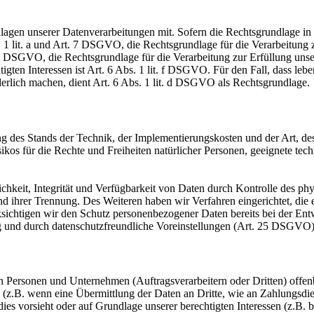
en unserer Datenverarbeitungen mit. Sofern die Rechtsgrundlage in d
. 1 lit. a und Art. 7 DSGVO, die Rechtsgrundlage für die Verarbeitung
DSGVO, die Rechtsgrundlage für die Verarbeitung zur Erfüllung unsere
gten Interessen ist Art. 6 Abs. 1 lit. f DSGVO. Für den Fall, dass leb
erlich machen, dient Art. 6 Abs. 1 lit. d DSGVO als Rechtsgrundlage.
 des Stands der Technik, der Implementierungskosten und der Art, d
isikos für die Rechte und Freiheiten natürlicher Personen, geeignete 
keit, Integrität und Verfügbarkeit von Daten durch Kontrolle des phy
 und ihrer Trennung. Des Weiteren haben wir Verfahren eingerichtet, 
ksichtigen wir den Schutz personenbezogener Daten bereits bei der E
g und durch datenschutzfreundliche Voreinstellungen (Art. 25 DSGVO)
ersonen und Unternehmen (Auftragsverarbeitern oder Dritten) offenbar
s (z.B. wenn eine Übermittlung der Daten an Dritte, wie an Zahlungsdie
g dies vorsieht oder auf Grundlage unserer berechtigten Interessen (z.B.