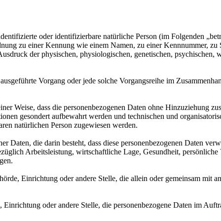
entifizierte oder identifizierbare natürliche Person (im Folgenden „betr
uordnung zu einer Kennung wie einem Namen, zu einer Kennnummer, zu 
druck der physischen, physiologischen, genetischen, psychischen, wirts
ren ausgeführte Vorgang oder jede solche Vorgangsreihe im Zusammenha
ner Weise, dass die personenbezogenen Daten ohne Hinzuziehung zusätz
tionen gesondert aufbewahrt werden und technischen und organisatoris
rbaren natürlichen Person zugewiesen werden.
ener Daten, die darin besteht, dass diese personenbezogenen Daten ver
glich Arbeitsleistung, wirtschaftliche Lage, Gesundheit, persönliche Vo
agen.
Behörde, Einrichtung oder andere Stelle, die allein oder gemeinsam mit
e, Einrichtung oder andere Stelle, die personenbezogene Daten im Auftr