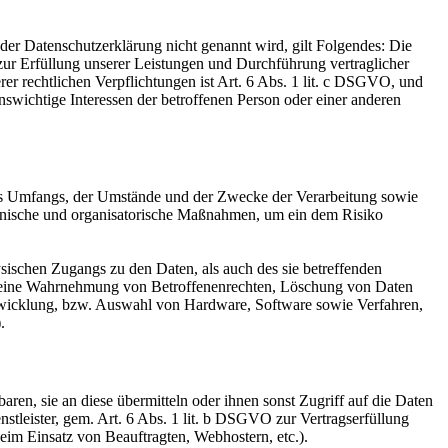
er Datenschutzerklärung nicht genannt wird, gilt Folgendes: Die
 zur Erfüllung unserer Leistungen und Durchführung vertraglicher
r rechtlichen Verpflichtungen ist Art. 6 Abs. 1 lit. c DSGVO, und
enswichtige Interessen der betroffenen Person oder einer anderen
es Umfangs, der Umstände und der Zwecke der Verarbeitung sowie
technische und organisatorische Maßnahmen, um ein dem Risiko
sischen Zugangs zu den Daten, als auch des sie betreffenden
die eine Wahrnehmung von Betroffenenrechten, Löschung von Daten
ntwicklung, bzw. Auswahl von Hardware, Software sowie Verfahren,
.
en, sie an diese übermitteln oder ihnen sonst Zugriff auf die Daten
nstleister, gem. Art. 6 Abs. 1 lit. b DSGVO zur Vertragserfüllung
 beim Einsatz von Beauftragten, Webhostern, etc.).