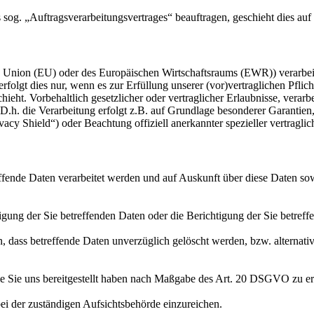
s sog. „Auftragsverarbeitungsvertrages“ beauftragen, geschieht dies 
en Union (EU) oder des Europäischen Wirtschaftsraums (EWR)) verarbe
folgt dies nur, wenn es zur Erfüllung unserer (vor)vertraglichen Pflich
hieht. Vorbehaltlich gesetzlicher oder vertraglicher Erlaubnisse, verarb
h. die Verarbeitung erfolgt z.B. auf Grundlage besonderer Garantien, 
cy Shield“) oder Beachtung offiziell anerkannter spezieller vertraglic
effende Daten verarbeitet werden und auf Auskunft über diese Daten so
ung der Sie betreffenden Daten oder die Berichtigung der Sie betreff
 dass betreffende Daten unverzüglich gelöscht werden, bzw. alterna
die Sie uns bereitgestellt haben nach Maßgabe des Art. 20 DSGVO zu er
i der zuständigen Aufsichtsbehörde einzureichen.